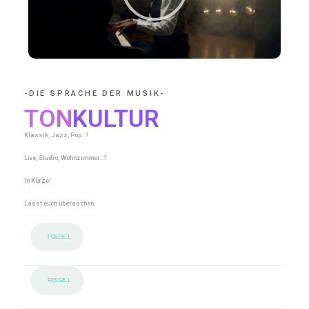
-DIE SPRACHE DER MUSIK-
TON
KULTUR
Klassik, Jazz, Pop..?
Live, Studio, Wohnzimmer…?
In Kürze!
Lasst euch überaschen.
FOLGE 1
FOLGE 1