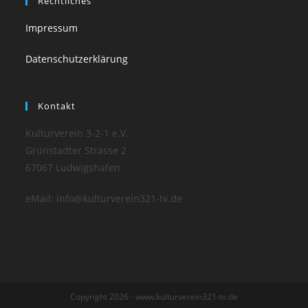
Rechtliches
Impressum
Datenschutzerklärung
Kontakt
Kulturverein 3-2-1 e.V.
Grünstadter Strasse 2
67067 Ludwigshafen
eMail: info@kulturverein321-tv.de
Copyright 2026 - www.kulturverein321-tv.de