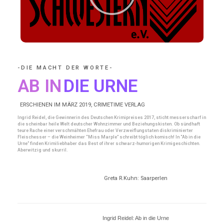
-DIE MACHT DER WORTE-
AB IN
DIE URNE
ERSCHIENEN IM MÄRZ 2019, CRIMETIME VERLAG
Ingrid Reidel, die Gewinnerin des Deutschen Krimipreises 2017, sticht messerscharf in
die scheinbar heile Welt deutscher Wohnzimmer und Beziehungskisten. Ob sündhaft
teure Rache einer verschmähten Ehefrau oder Verzweiflungstaten diskriminierter
Fleischesser – die Weinheimer “Miss Marple” schreibt töglich komisch! In “Ab in die
Urne” finden Krimiliebhaber das Best of ihrer schwarz-humorigen Krimigeschichten.
Aberwitzig und skurril.
Greta R.Kuhn: Saarperlen
Ingrid Reidel: Ab in die Urne