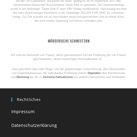
bei der “Art Experience” ind Baden bei Wien, gelang es ihr im September 2017 den
renommierten Deutschen Kurzkrimipreis Tatort Eifel zu gewinnen. Der Gewinnerbeitrag
wurde in der Anthologie “Tatort Eifel 6” beim KBV Verlag veröffentlicht. Gleichzeitig erschien
drei ihrer skurril lustigen Kurzkrimis in der Anthologie “KILLER FOR ONE” im crimetime-
Verlag. Zur Zeit schreibt sie an verschieden neuen Kurzgeschichten und an einem Krimi,
der auch wieder Spannung mit Humor verbinden wird.
MÖRDERISCHE SCHWESTERN
Wir sind ein Netzwerk von Frauen, deren gemeinsames Ziel die Förderung der von Frauen
geschriebenen, deutschsprachigen Kriminalliteratur ist.
Dies geschieht über viele Wege: von der gegenseitigen Unterstützung, dem Bereitstellen
von Expertinnenwissen, der individuellen Förderung mittels
Stipendien
über Krimifestivals
und
Mentoring
bis hin zu
Gemeinschaftsaktionen
mit anderen Netzwerken und Verbänden.
Rechtliches
Impressum
Datenschutzerklärung