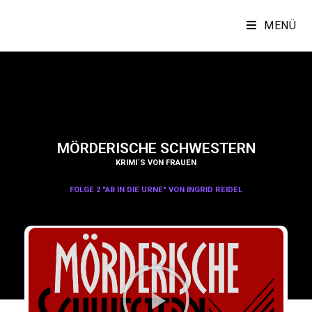
MENÜ
MÖRDERISCHE SCHWESTERN
KRIMI´S VON FRAUEN
FOLGE 2 "AB IN DIE URNE" VON INGRID REIDEL