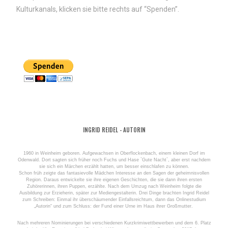
Kulturkanals, klicken sie bitte rechts auf “Spenden”.
INGRID REIDEL - AUTORIN
1960 in Weinheim geboren. Aufgewachsen in Oberflockenbach, einem kleinen Dorf im
Odenwald. Dort sagten sich früher noch Fuchs und Hase `Gute Nacht`, aber erst nachdem
sie sich ein Märchen erzählt hatten, um besser einschlafen zu können.
Schon früh zeigte das fantasievolle Mädchen Interesse an den Sagen der geheimnisvollen
Region. Daraus entwickelte sie ihre eigenen Geschichten, die sie dann ihren ersten
Zuhörerinnen, ihren Puppen, erzählte. Nach dem Umzug nach Weinheim folgte die
Ausbildung zur Erzieherin, später zur Mediengestalterin. Drei Dinge brachten Ingrid Reidel
zum Schreiben: Einmal ihr überschäumender Einfallsreichtum, dann das Onlinestudium
„Autorin“ und zum Schluss: der Fund einer Urne im Haus ihrer Großmutter.
Nach mehreren Nominierungen bei verschiedenen Kurzkrimiwettbewerben und dem 6. Platz