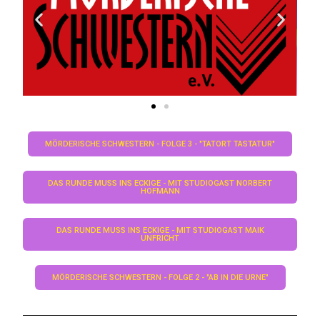
MÖRDERISCHE SCHWESTERN - FOLGE 3 - "TATORT TASTATUR"
DAS RUNDE MUSS INS ECKIGE - MIT STUDIOGAST NORBERT H
OFMANN
DAS RUNDE MUSS INS ECKIGE - MIT STUDIOGAST MAIK U
NFRICHT
MÖRDERISCHE SCHWESTERN - FOLGE 2 - "AB IN DIE URNE"